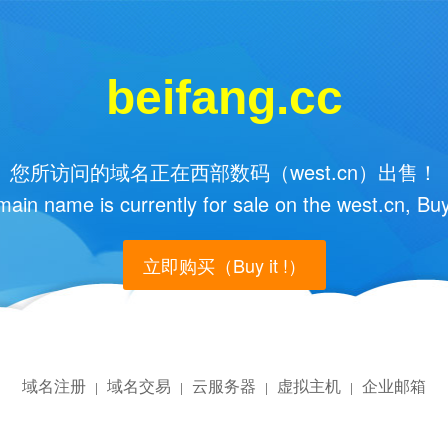
beifang.cc
您所访问的域名正在西部数码（west.cn）出售！
main name is currently for sale on the west.cn, Buy
立即购买（Buy it !）
域名注册
域名交易
云服务器
虚拟主机
企业邮箱
|
|
|
|