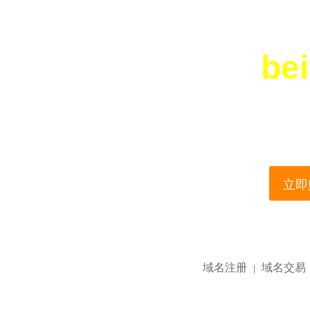
bei
您所访问的域名正在
This domain name is current
立即购
域名注册
域名交易
|