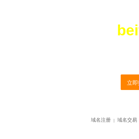
bei
您所访问的域名正在
This domain name is current
立即购
域名注册
域名交易
|