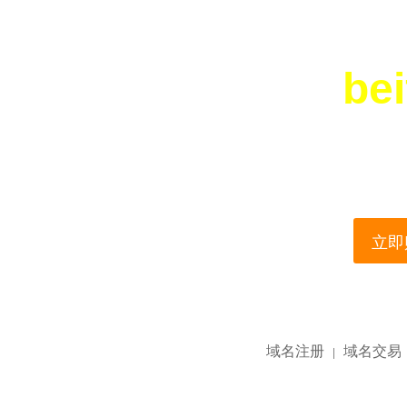
bei
您所访问的域名正在
This domain name is current
立即购
域名注册
域名交易
|